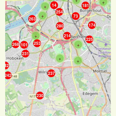
+
14
181
+
254
+
73
263
174
280
+
214
225
253
268
+
101
231
+
+
242
237
242
230