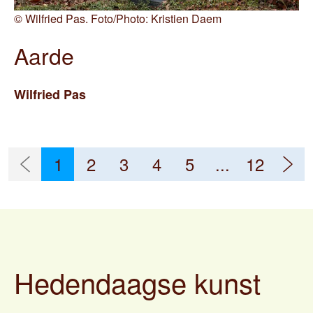
©
Wilfried Pas. Foto/Photo: Kristien Daem
Aarde
Wilfried
Pas
1
2
3
4
5
...
12
Hedendaagse kunst